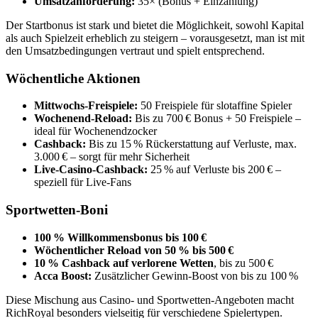
Umsatzanforderung:
35× (Bonus + Einzahlung)
Der Startbonus ist stark und bietet die Möglichkeit, sowohl Kapital
als auch Spielzeit erheblich zu steigern – vorausgesetzt, man ist mit
den Umsatzbedingungen vertraut und spielt entsprechend.
Wöchentliche Aktionen
Mittwochs-Freispiele:
50 Freispiele für slotaffine Spieler
Wochenend-Reload:
Bis zu 700 € Bonus + 50 Freispiele –
ideal für Wochenendzocker
Cashback:
Bis zu 15 % Rückerstattung auf Verluste, max.
3.000 € – sorgt für mehr Sicherheit
Live-Casino-Cashback:
25 % auf Verluste bis 200 € –
speziell für Live-Fans
Sportwetten-Boni
100 % Willkommensbonus bis 100 €
Wöchentlicher Reload von 50 % bis 500 €
10 % Cashback auf verlorene Wetten
, bis zu 500 €
Acca Boost:
Zusätzlicher Gewinn-Boost von bis zu 100 %
Diese Mischung aus Casino- und Sportwetten-Angeboten macht
RichRoyal besonders vielseitig für verschiedene Spielertypen.