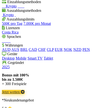
Einzahlungsmethoden
Krypto
Auszahlungsmethoden
Krypto
Auszahlungslimits
500€ pro Tag
7.000€ pro Monat
Lizenzen
Costa Rica
Sprachen
Währungen
AUD
AUS
BRL
CAD
CHF
CLP
EUR
NOK
NZD
PEN
Geräte
Desktop
Mobile
Smart TV
Tablet
Gegründet
2025
Bonus mit 100%
bis zu 1.500€
+ 300 Freispiele
Jetzt wetten
*Neukundenangebot