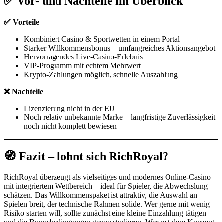
✅
Vor- und Nachteile im Überblick
✅ Vorteile
Kombiniert Casino & Sportwetten in einem Portal
Starker Willkommensbonus + umfangreiches Aktionsangebot
Hervorragendes Live-Casino-Erlebnis
VIP-Programm mit echtem Mehrwert
Krypto-Zahlungen möglich, schnelle Auszahlung
❌ Nachteile
Lizenzierung nicht in der EU
Noch relativ unbekannte Marke – langfristige Zuverlässigkeit
noch nicht komplett bewiesen
🧭
Fazit – lohnt sich RichRoyal?
RichRoyal überzeugt als vielseitiges und modernes Online-Casino
mit integriertem Wettbereich – ideal für Spieler, die Abwechslung
schätzen. Das Willkommenspaket ist attraktiv, die Auswahl an
Spielen breit, der technische Rahmen solide. Wer gerne mit wenig
Risiko starten will, sollte zunächst eine kleine Einzahlung tätigen
und die Bonusbedingungen genau studieren. Wer mit dem Konzept