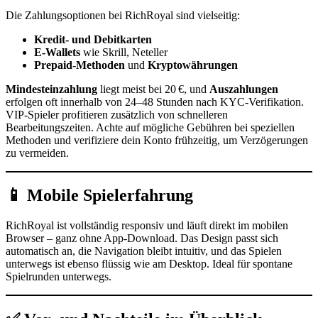
Die Zahlungsoptionen bei RichRoyal sind vielseitig:
Kredit- und Debitkarten
E‑Wallets
wie Skrill, Neteller
Prepaid-Methoden
und
Kryptowährungen
Mindesteinzahlung
liegt meist bei 20 €, und
Auszahlungen
erfolgen oft innerhalb von 24–48 Stunden nach KYC-Verifikation.
VIP-Spieler profitieren zusätzlich von schnelleren
Bearbeitungszeiten. Achte auf mögliche Gebühren bei speziellen
Methoden und verifiziere dein Konto frühzeitig, um Verzögerungen
zu vermeiden.
📱
Mobile Spielerfahrung
RichRoyal ist vollständig responsiv und läuft direkt im mobilen
Browser – ganz ohne App-Download. Das Design passt sich
automatisch an, die Navigation bleibt intuitiv, und das Spielen
unterwegs ist ebenso flüssig wie am Desktop. Ideal für spontane
Spielrunden unterwegs.