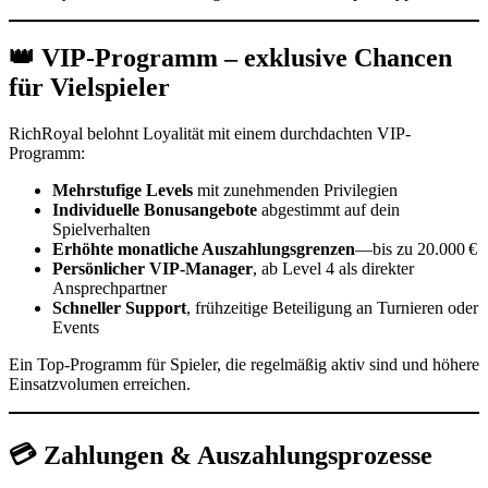
👑
VIP-Programm – exklusive Chancen
für Vielspieler
RichRoyal belohnt Loyalität mit einem durchdachten VIP-
Programm:
Mehrstufige Levels
mit zunehmenden Privilegien
Individuelle Bonusangebote
abgestimmt auf dein
Spielverhalten
Erhöhte monatliche Auszahlungsgrenzen
—bis zu 20.000 €
Persönlicher VIP-Manager
, ab Level 4 als direkter
Ansprechpartner
Schneller Support
, frühzeitige Beteiligung an Turnieren oder
Events
Ein Top-Programm für Spieler, die regelmäßig aktiv sind und höhere
Einsatzvolumen erreichen.
💳
Zahlungen & Auszahlungsprozesse