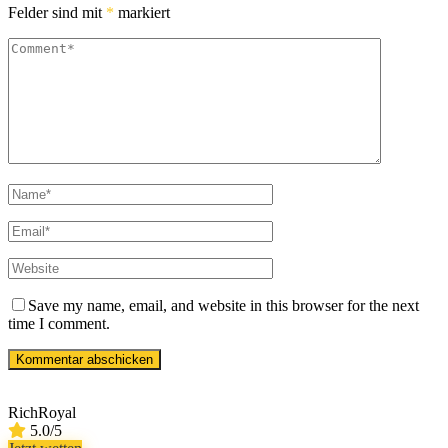
Felder sind mit
*
markiert
Save my name, email, and website in this browser for the next
time I comment.
RichRoyal
5.0/5