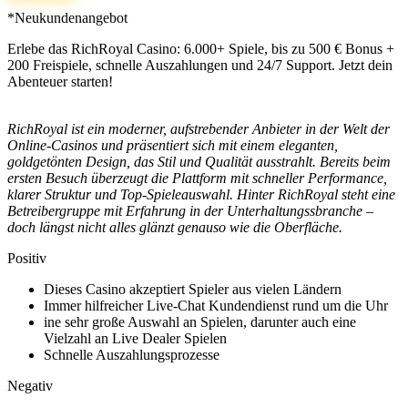
*Neukundenangebot
Erlebe das RichRoyal Casino: 6.000+ Spiele, bis zu 500 € Bonus +
200 Freispiele, schnelle Auszahlungen und 24/7 Support. Jetzt dein
Abenteuer starten!
RichRoyal ist ein moderner, aufstrebender Anbieter in der Welt der
Online-Casinos und präsentiert sich mit einem eleganten,
goldgetönten Design, das Stil und Qualität ausstrahlt. Bereits beim
ersten Besuch überzeugt die Plattform mit schneller Performance,
klarer Struktur und Top-Spieleauswahl. Hinter RichRoyal steht eine
Betreibergruppe mit Erfahrung in der Unterhaltungssbranche –
doch längst nicht alles glänzt genauso wie die Oberfläche.
Positiv
Dieses Casino akzeptiert Spieler aus vielen Ländern
Immer hilfreicher Live-Chat Kundendienst rund um die Uhr
ine sehr große Auswahl an Spielen, darunter auch eine
Vielzahl an Live Dealer Spielen
Schnelle Auszahlungsprozesse
Negativ