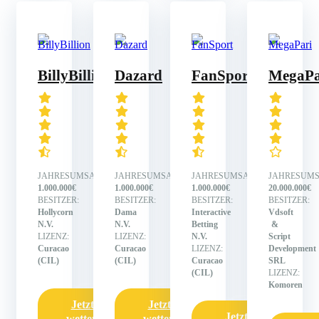
BillyBillion
Dazard
FanSport
MegaPa
JAHRESUMSATZ:
JAHRESUMSATZ:
JAHRESUMSATZ:
JAHRESUMS
1.000.000€
1.000.000€
1.000.000€
20.000.000€
BESITZER:
BESITZER:
BESITZER:
BESITZER:
Hollycorn
Dama
Interactive
Vdsoft
N.V.
N.V.
Betting
&
LIZENZ:
LIZENZ:
N.V.
Script
Curacao
Curacao
LIZENZ:
Development
(CIL)
(CIL)
Curacao
SRL
(CIL)
LIZENZ:
Komoren
Jetzt
Jetzt
Jetzt
wetten
wetten