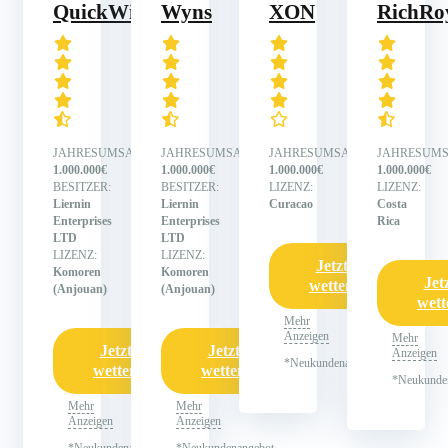
QuickWin
Wyns
XON
RichRo
JAHRESUMSATZ:
JAHRESUMSATZ:
JAHRESUMSATZ:
JAHRESUMS
1.000.000€
1.000.000€
1.000.000€
1.000.000€
BESITZER:
BESITZER:
LIZENZ:
LIZENZ:
Liernin
Liernin
Curacao
Costa
Enterprises
Enterprises
Rica
LTD
LTD
LIZENZ:
LIZENZ:
Jetzt
Komoren
Komoren
Jet
wetten
(Anjouan)
(Anjouan)
wett
Mehr
Anzeigen
Mehr
Jetzt
Jetzt
Anzeigen
*Neukundenangebot
wetten
wetten
*Neukunde
Mehr
Mehr
Anzeigen
Anzeigen
*Neukundenangebot
*Neukundenangebot