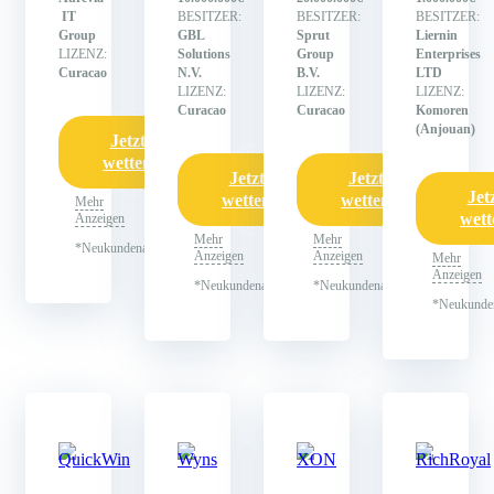
IT
BESITZER:
BESITZER:
BESITZER:
Group
GBL
Sprut
Liernin
LIZENZ:
Solutions
Group
Enterprises
Curacao
N.V.
B.V.
LTD
LIZENZ:
LIZENZ:
LIZENZ:
Curacao
Curacao
Komoren
(Anjouan)
Jetzt
wetten
Jetzt
Jetzt
Jet
wetten
wetten
Mehr
wett
Anzeigen
Mehr
Mehr
*Neukundenangebot
Anzeigen
Anzeigen
Mehr
Anzeigen
*Neukundenangebot
*Neukundenangebot
*Neukunde