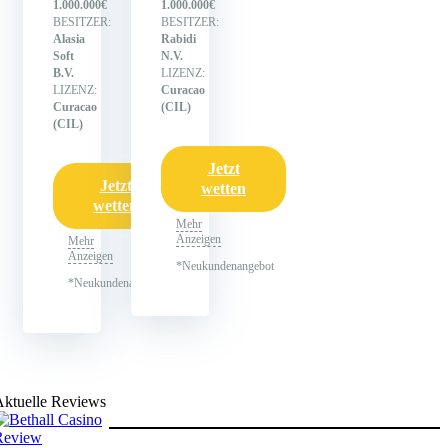
1.000.000€
1.000.000€
BESITZER:
BESITZER:
Alasia
Rabidi
Soft
N.V.
B.V.
LIZENZ:
LIZENZ:
Curacao
Curacao
(CIL)
(CIL)
Jetzt
Jetzt
wetten
wetten
Mehr
Anzeigen
Mehr
Anzeigen
*Neukundenangebot
*Neukundenangebot
Aktuelle Reviews