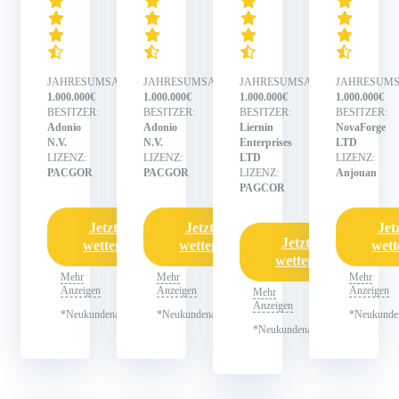
JAHRESUMSATZ:
JAHRESUMSATZ:
JAHRESUMSATZ:
JAHRESUMS
1.000.000€
1.000.000€
1.000.000€
1.000.000€
BESITZER:
BESITZER:
BESITZER:
BESITZER:
Adonio
Adonio
Liernin
NovaForge
N.V.
N.V.
Enterprises
LTD
LIZENZ:
LIZENZ:
LTD
LIZENZ:
PACGOR
PACGOR
LIZENZ:
Anjouan
PAGCOR
Jetzt
Jetzt
Jet
Jetzt
wetten
wetten
wett
wetten
Mehr
Mehr
Mehr
Anzeigen
Anzeigen
Anzeigen
Mehr
Anzeigen
*Neukundenangebot
*Neukundenangebot
*Neukunde
*Neukundenangebot