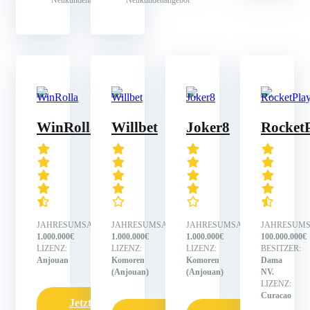
WinRolla
Willbet
Joker8
Rocket
JAHRESUMSATZ:
JAHRESUMSATZ:
JAHRESUMSATZ:
JAHRESUMS
1.000.000€
1.000.000€
1.000.000€
100.000.000€
LIZENZ:
LIZENZ:
LIZENZ:
BESITZER:
Anjouan
Komoren
Komoren
Dama
(Anjouan)
(Anjouan)
NV.
LIZENZ:
Curacao
Jetzt