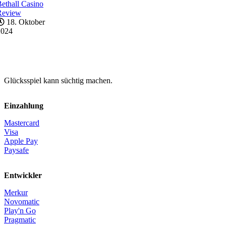
ethall Casino
Review
18. Oktober
2024
Glücksspiel kann süchtig machen.
Einzahlung
Mastercard
Visa
Apple Pay
Paysafe
Entwickler
Merkur
Novomatic
Play'n Go
Pragmatic