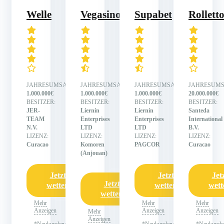
Welle
Vegasino
Supabet
Rollett
JAHRESUMSATZ:
JAHRESUMSATZ:
JAHRESUMSATZ:
JAHRESUMS
1.000.000€
1.000.000€
1.000.000€
20.000.000€
BESITZER:
BESITZER:
BESITZER:
BESITZER:
JER-
Liernin
Liernin
Santeda
TEAM
Enterprises
Enterprises
International
N.V.
LTD
LTD
B.V.
LIZENZ:
LIZENZ:
LIZENZ:
LIZENZ:
Curacao
Komoren
PAGCOR
Curacao
(Anjouan)
Jetzt
Jetzt
Jet
Jetzt
wetten
wetten
wett
wetten
Mehr
Mehr
Mehr
Anzeigen
Anzeigen
Anzeigen
Mehr
Anzeigen
*Neukundenangebot
*Neukundenangebot
*Neukunde