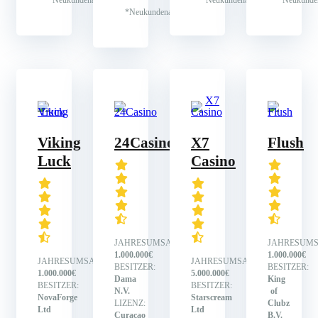
*Neukundenangebot
Viking
24Casino
X7
Flush
Luck
Casino
JAHRESUMSATZ:
JAHRESUMS
1.000.000€
1.000.000€
JAHRESUMSATZ:
JAHRESUMSATZ:
BESITZER:
BESITZER:
1.000.000€
5.000.000€
Dama
King
BESITZER:
BESITZER:
N.V.
of
NovaForge
Starscream
LIZENZ:
Clubz
Ltd
Ltd
Curacao
B.V.