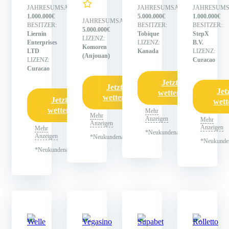
JAHRESUMSATZ:
JAHRESUMSATZ:
JAHRESUMS
1.000.000€
5.000.000€
1.000.000€
JAHRESUMSATZ:
BESITZER:
BESITZER:
BESITZER:
5.000.000€
Liernin
Tobique
StepX
LIZENZ:
Enterprises
LIZENZ:
B.V.
Komoren
LTD
Kanada
LIZENZ:
(Anjouan)
LIZENZ:
Curacao
Curacao
Jetzt
Jetzt
Jet
wetten
wetten
Jetzt
wett
wetten
Mehr
Mehr
Anzeigen
Mehr
Anzeigen
Anzeigen
Mehr
*Neukundenangebot
Anzeigen
*Neukundenangebot
*Neukunde
*Neukundenangebot