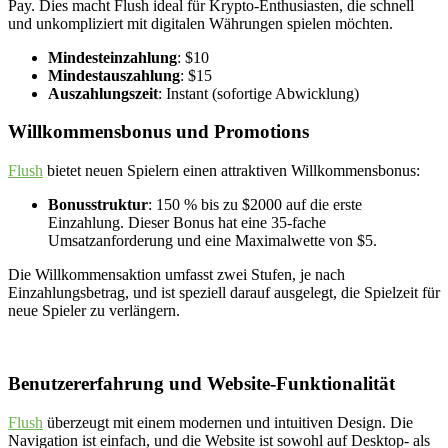
Pay. Dies macht Flush ideal für Krypto-Enthusiasten, die schnell
und unkompliziert mit digitalen Währungen spielen möchten.
Mindesteinzahlung
: $10
Mindestauszahlung
: $15
Auszahlungszeit
: Instant (sofortige Abwicklung)
Willkommensbonus und Promotions
Flush
bietet neuen Spielern einen attraktiven Willkommensbonus:
Bonusstruktur
: 150 % bis zu $2000 auf die erste
Einzahlung. Dieser Bonus hat eine 35-fache
Umsatzanforderung und eine Maximalwette von $5.
Die Willkommensaktion umfasst zwei Stufen, je nach
Einzahlungsbetrag, und ist speziell darauf ausgelegt, die Spielzeit für
neue Spieler zu verlängern.
Benutzererfahrung und Website-Funktionalität
Flush
überzeugt mit einem modernen und intuitiven Design. Die
Navigation ist einfach, und die Website ist sowohl auf Desktop- als