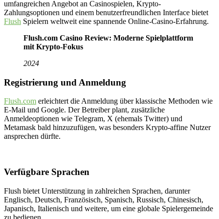
umfangreichen Angebot an Casinospielen, Krypto-
Zahlungsoptionen und einem benutzerfreundlichen Interface bietet
Flush
Spielern weltweit eine spannende Online-Casino-Erfahrung.
Flush.com Casino Review: Moderne Spielplattform
mit Krypto-Fokus
2024
Registrierung und Anmeldung
Flush.com
erleichtert die Anmeldung über klassische Methoden wie
E-Mail und Google. Der Betreiber plant, zusätzliche
Anmeldeoptionen wie Telegram, X (ehemals Twitter) und
Metamask bald hinzuzufügen, was besonders Krypto-affine Nutzer
ansprechen dürfte.
Verfügbare Sprachen
Flush bietet Unterstützung in zahlreichen Sprachen, darunter
Englisch, Deutsch, Französisch, Spanisch, Russisch, Chinesisch,
Japanisch, Italienisch und weitere, um eine globale Spielergemeinde
zu bedienen.