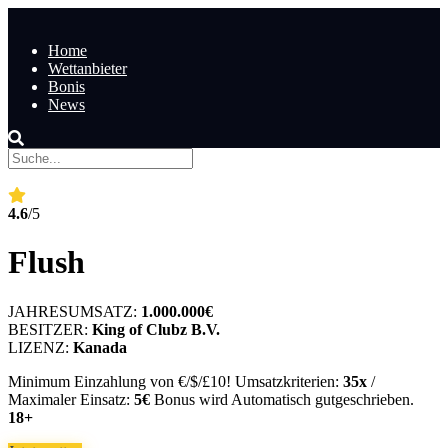
Home
Wettanbieter
Bonis
News
4.6
/5
Flush
JAHRESUMSATZ:
1.000.000€
BESITZER:
King of Clubz B.V.
LIZENZ:
Kanada
Minimum Einzahlung von €/$/£10! Umsatzkriterien:
35x
/
Maximaler Einsatz:
5€
Bonus wird Automatisch gutgeschrieben.
18+