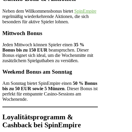
Neben dem Willkommensbonus bietet
SpinEmpire
regelmäßig wiederkehrende Aktionen, die sich
besonders für aktive Spieler lohnen.
Mittwoch Bonus
Jeden Mittwoch können Spieler einen
35 %
Bonus bis zu 150 EUR
beanspruchen. Dieser
Bonus eignet sich ideal, um die Wochenmitte mit
zusätzlichem Spielguthaben zu versüßen.
Weekend Bonus am Sonntag
Am Sonntag bietet SpinEmpire einen
50 % Bonus
bis zu 50 EUR sowie 5 Münzen
. Dieser Bonus ist
perfekt für entspannte Casino-Sessions am
Wochenende.
Loyalitätsprogramm &
Cashback bei SpinEmpire