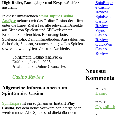
SpinEmpir
High Roller, Bonusjäger und Krypto-Spieler
e Casino
anspricht.
Review
In dieser umfassenden
SpinEmpire Casino
SpinBetter
Analyse
nehmen wir das Online Casino detailliert
Casino
unter die Lupe. Ziel ist es, alle relevanten Aspekte
Review
aus Sicht von Spielern und SEO-relevanten
Wyns
Kriterien zu beleuchten: Bonusangebote,
Casino
Spieleportfolio, Zahlungsmethoden, Auszahlungen,
Review
Sicherheit, Support, verantwortungsvolles Spielen
QuickWin
sowie die wichtigsten Vor- und Nachteile.
Casino
Review
SpinEmpire Casino Analyse &
Erfahrungsbericht 2025 –
Ausführlicher Online Casino Test
Neueste
Casino Review
Kommenta
Allgemeine Informationen zum
Alex
zu
SpinEmpire Casino
Dazard
rami
zu
SpinEmpire
ist ein sogenanntes
Instant-Play
CryptoRus
Casino
, bei dem keine Software heruntergeladen
werden muss. Alle Spiele sind direkt über den