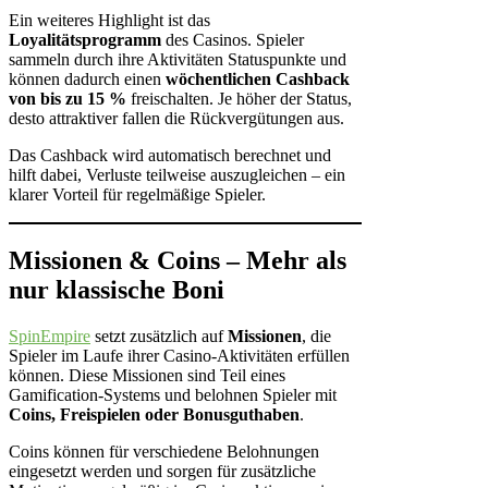
Ein weiteres Highlight ist das
Loyalitätsprogramm
des Casinos. Spieler
sammeln durch ihre Aktivitäten Statuspunkte und
können dadurch einen
wöchentlichen Cashback
von bis zu 15 %
freischalten. Je höher der Status,
desto attraktiver fallen die Rückvergütungen aus.
Das Cashback wird automatisch berechnet und
hilft dabei, Verluste teilweise auszugleichen – ein
klarer Vorteil für regelmäßige Spieler.
Missionen & Coins – Mehr als
nur klassische Boni
SpinEmpire
setzt zusätzlich auf
Missionen
, die
Spieler im Laufe ihrer Casino-Aktivitäten erfüllen
können. Diese Missionen sind Teil eines
Gamification-Systems und belohnen Spieler mit
Coins, Freispielen oder Bonusguthaben
.
Coins können für verschiedene Belohnungen
eingesetzt werden und sorgen für zusätzliche