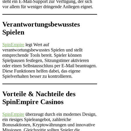
steht ein E-Mail-Support zur Verfügung, der sich
vor allem für weniger dringende Anliegen eignet.
Verantwortungsbewusstes
Spielen
SpinEmpire
legt Wert auf
verantwortungsbewusstes Spielen und stellt
entsprechende Tools bereit. Spieler können
Spielpausen festlegen, Sitzungstimer aktivieren
oder einen Selbstausschluss per E-Mail beantragen.
Diese Funktionen helfen dabei, das eigene
Spielverhalten besser zu kontrollieren.
Vorteile & Nachteile des
SpinEmpire Casinos
SpinEmpire
überzeugt durch ein modernes Design,
ein riesiges Spieleangebot, zahlreiche
Bonusaktionen, Kryptowährungen und innovative
Missionen. Gleichzeitig sollten Spieler die