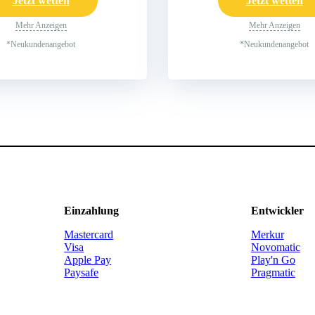
Jetzt wetten
Jetzt wetten
Mehr Anzeigen
Mehr Anzeigen
*Neukundenangebot
*Neukundenangebot
Einzahlung
Entwickler
Mastercard
Merkur
Visa
Novomatic
Apple Pay
Play'n Go
Paysafe
Pragmatic