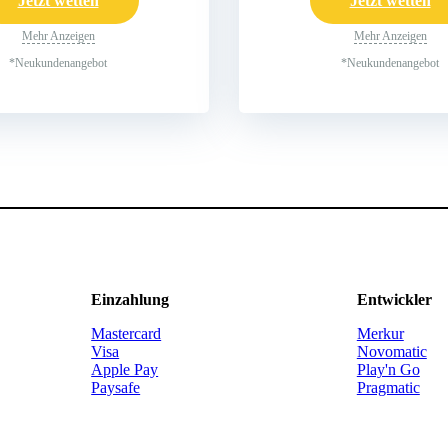
Jetzt wetten
Jetzt wetten
Mehr Anzeigen
Mehr Anzeigen
*Neukundenangebot
*Neukundenangebot
Einzahlung
Entwickler
Mastercard
Merkur
Visa
Novomatic
Apple Pay
Play'n Go
Paysafe
Pragmatic