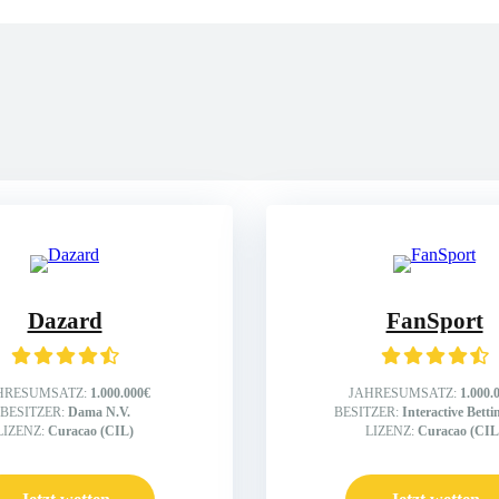
er
Dazard
FanSport
HRESUMSATZ:
1.000.000€
JAHRESUMSATZ:
1.000.
BESITZER:
Dama N.V.
BESITZER:
Interactive Betti
LIZENZ:
Curacao (CIL)
LIZENZ:
Curacao (CIL