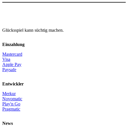
Glücksspiel kann süchtig machen.
Einzahlung
Mastercard
Visa
Apple Pay
Paysafe
Entwickler
Merkur
Novomatic
Play'n Go
Pragmatic
News