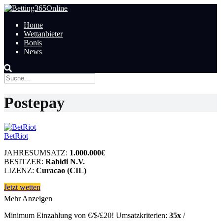
Home
Wettanbieter
Bonis
News
Postepay
BetRiot
JAHRESUMSATZ:
1.000.000€
BESITZER:
Rabidi N.V.
LIZENZ:
Curacao (CIL)
Jetzt wetten
Mehr Anzeigen
Minimum Einzahlung von €/$/£20! Umsatzkriterien:
35x
/