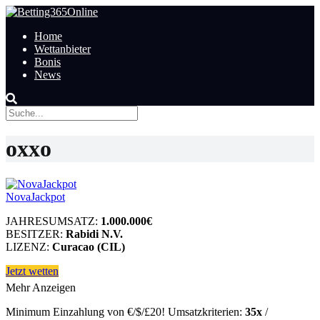
Home
Wettanbieter
Bonis
News
oxxo
NovaJackpot
JAHRESUMSATZ:
1.000.000€
BESITZER:
Rabidi N.V.
LIZENZ:
Curacao (CIL)
Jetzt wetten
Mehr Anzeigen
Minimum Einzahlung von €/$/£20! Umsatzkriterien:
35x
/