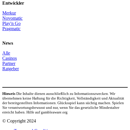
Entwickler
Merkur
Novomatic
Play'n Go
Pragmatic
News
Alle
Casinos
Partner
Ratgeber
Hinweis
Die Inhalte dienen ausschließlich zu Informationszwecken. Wir
übernehmen keine Haftung für die Richtigkeit, Vollständigkeit und Aktualität
der bereitgestellten Informationen. Glücksspiel kann süchtig machen. Spielen
Sie verantwortungsbewusst und nur, wenn Sie das gesetzliche Mindestalter
erreicht haben. Hilfe auf gambleaware.org
© Copyright 2024