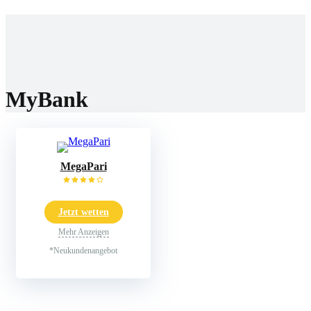
Home
Wettanbieter
Bonis
News
MyBank
MegaPari
Jetzt wetten
Mehr Anzeigen
*Neukundenangebot